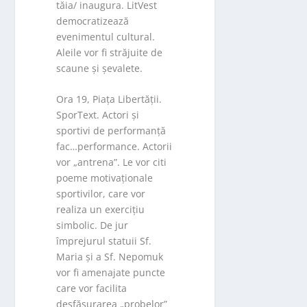
tăia/ inaugura. LitVest
democratizează
evenimentul cultural.
Aleile vor fi străjuite de
scaune și șevalete.
Ora 19, Piața Libertății.
SporText. Actori și
sportivi de performanță
fac…performance. Actorii
vor „antrena”. Le vor citi
poeme motivaționale
sportivilor, care vor
realiza un exercițiu
simbolic. De jur
împrejurul statuii Sf.
Maria și a Sf. Nepomuk
vor fi amenajate puncte
care vor facilita
desfășurarea „probelor”