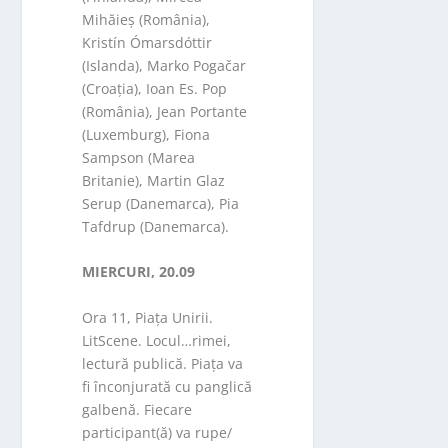
Mihăieș (România),
Kristín Ómarsdóttir
(Islanda), Marko Pogačar
(Croația), Ioan Es. Pop
(România), Jean Portante
(Luxemburg), Fiona
Sampson (Marea
Britanie), Martin Glaz
Serup (Danemarca), Pia
Tafdrup (Danemarca).
MIERCURI, 20.09
Ora 11, Piața Unirii.
LitScene. Locul…rimei,
lectură publică. Piața va
fi înconjurată cu panglică
galbenă. Fiecare
participant(ă) va rupe/