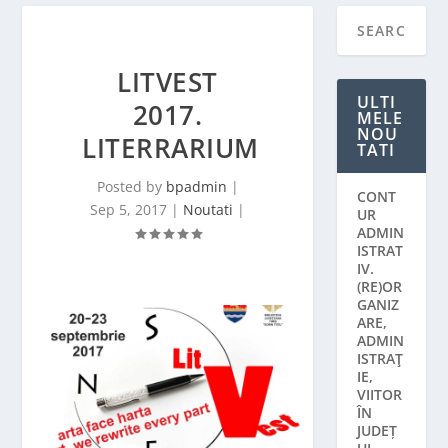
LITVEST
ULTI
2017.
MELE
NOU
LITERRARIUM
TATI
Posted by
bpadmin
|
CONT
Sep 5, 2017
|
Noutati
|
UR
ADMIN
ISTRAT
IV.
(RE)OR
GANIZ
ARE,
ADMIN
ISTRAŢ
IE,
VIITOR
ÎN
JUDEȚ