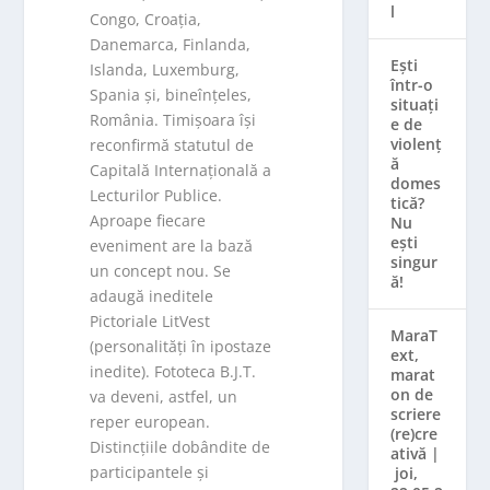
l
Congo, Croația,
Danemarca, Finlanda,
Ești
Islanda, Luxemburg,
într-o
Spania și, bineînțeles,
situați
România. Timișoara își
e de
violenț
reconfirmă statutul de
ă
Capitală Internațională a
domes
Lecturilor Publice.
tică?
Aproape fiecare
Nu
ești
eveniment are la bază
singur
un concept nou. Se
ă!
adaugă ineditele
Pictoriale LitVest
MaraT
(personalități în ipostaze
ext,
inedite). Fototeca B.J.T.
marat
on de
va deveni, astfel, un
scriere
reper european.
(re)cre
Distincțiile dobândite de
ativă |
participantele și
joi,