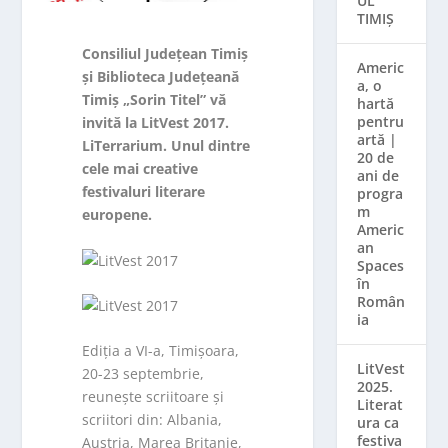
UL
TIMIȘ
Consiliul Județean Timiș
Americ
și Biblioteca Județeană
a, o
Timiș „Sorin Titel” vă
hartă
pentru
invită la LitVest 2017.
artă |
LiTerrarium. Unul dintre
20 de
cele mai creative
ani de
festivaluri literare
progra
m
europene.
Americ
an
Spaces
în
Român
ia
Ediția a VI-a, Timișoara,
LitVest
20-23 septembrie,
2025.
reunește scriitoare și
Literat
scriitori din: Albania,
ura ca
festiva
Austria, Marea Britanie,