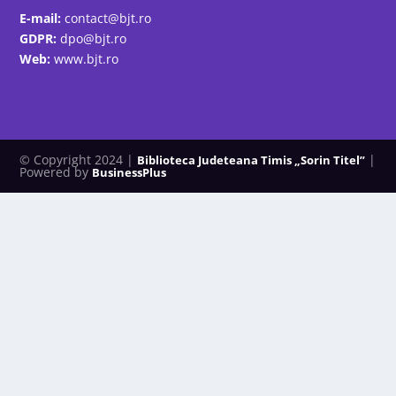
E-mail:
contact@bjt.ro
GDPR:
dpo@bjt.ro
Web:
www.bjt.ro
© Copyright 2024 |
|
Biblioteca Judeteana Timis „Sorin Titel”
Powered by
BusinessPlus