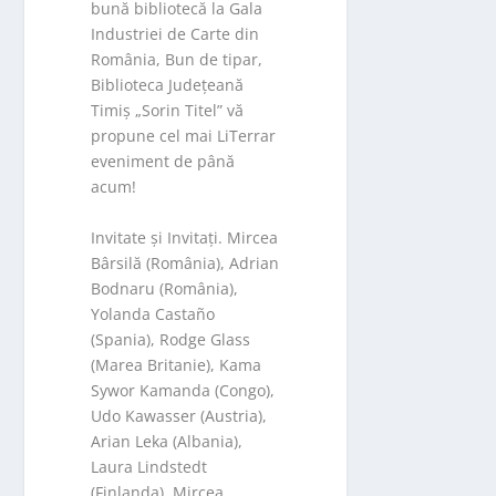
bună bibliotecă la Gala
Industriei de Carte din
România, Bun de tipar,
Biblioteca Județeană
Timiș „Sorin Titel” vă
propune cel mai LiTerrar
eveniment de până
acum!
Invitate și Invitați. Mircea
Bârsilă (România), Adrian
Bodnaru (România),
Yolanda Castaño
(Spania), Rodge Glass
(Marea Britanie), Kama
Sywor Kamanda (Congo),
Udo Kawasser (Austria),
Arian Leka (Albania),
Laura Lindstedt
(Finlanda), Mircea