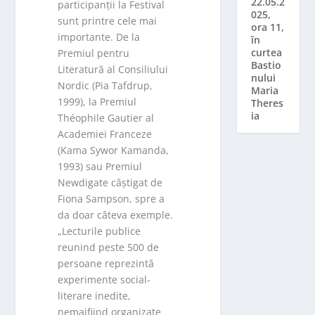
22.05.2
participanții la Festival
025,
sunt printre cele mai
ora 11,
importante. De la
în
curtea
Premiul pentru
Bastio
Literatură al Consiliului
nului
Nordic (Pia Tafdrup,
Maria
1999), la Premiul
Theres
ia
Théophile Gautier al
Academiei Franceze
(Kama Sywor Kamanda,
1993) sau Premiul
Newdigate câștigat de
Fiona Sampson, spre a
da doar câteva exemple.
„Lecturile publice
reunind peste 500 de
persoane reprezintă
experimente social-
literare inedite,
nemaifiind organizate