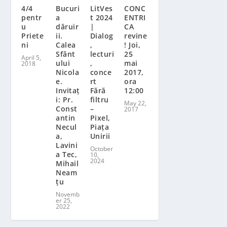
4/4
Bucuri
LitVes
CONC
pentr
a
t 2024
ENTRI
u
dăruir
|
CA
Priete
ii.
Dialog
revine
ni
Calea
,
! Joi,
Sfânt
lecturi
25
April 5,
ului
,
mai
2018
Nicola
conce
2017,
e.
rt
ora
Invitaț
Fără
12:00
i: Pr.
filtru
May 22,
Const
–
2017
antin
Pixel,
Necul
Piața
a,
Unirii
Lavini
October
a Tec,
10,
2024
Mihail
Neam
țu
Novemb
er 25,
2022