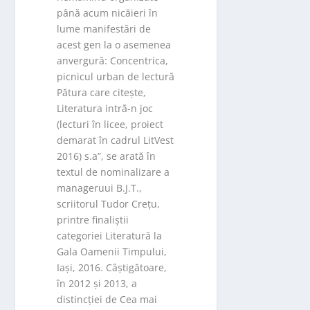
până acum nicăieri în
lume manifestări de
acest gen la o asemenea
anvergură: Concentrica,
picnicul urban de lectură
Pătura care citește,
Literatura intră-n joc
(lecturi în licee, proiect
demarat în cadrul LitVest
2016) s.a”, se arată în
textul de nominalizare a
manageruui B.J.T.,
scriitorul Tudor Crețu,
printre finaliștii
categoriei Literatură la
Gala Oamenii Timpului,
Iași, 2016. Câștigătoare,
în 2012 și 2013, a
distincției de Cea mai