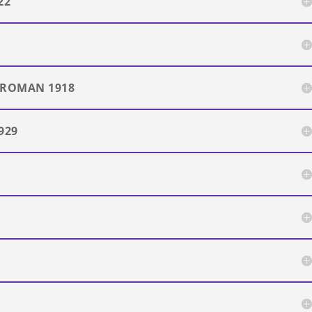
22
 ROMAN 1918
929