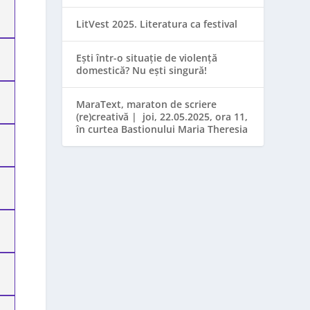
LitVest 2025. Literatura ca festival
Ești într-o situație de violență
domestică? Nu ești singură!
MaraText, maraton de scriere
(re)creativă | joi, 22.05.2025, ora 11,
în curtea Bastionului Maria Theresia