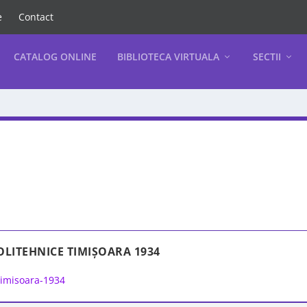
e
Contact
CATALOG ONLINE
BIBLIOTECA VIRTUALA
SECTII
POLITEHNICE TIMIȘOARA 1934
 Timisoara-1934