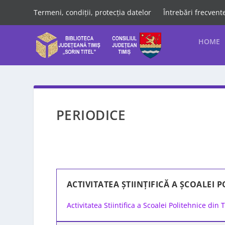
Termeni, condiții, protecția datelor
Întrebări frecvent
HOME
PERIODICE
ACTIVITATEA ȘTIINȚIFICĂ A ȘCOALEI 
Activitatea Stiintifica a Scoalei Politehnice din