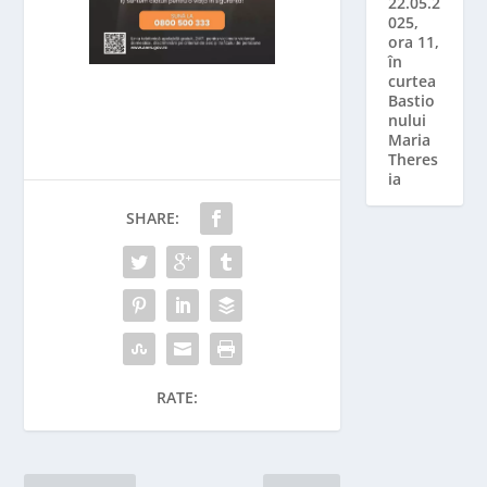
22.05.2
025,
ora 11,
în
curtea
Bastio
nului
Maria
Theres
ia
SHARE:
RATE: