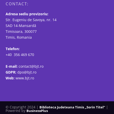
CONTACT:
Adresa sediu provizoriu:
Str. Eugeniu de Savoya, nr. 14
SAD 14-Mansardă
Timisoara, 300077
Timis, Romania
Telefon:
+40 356 469 670
E-mail:
contact@bjt.ro
GDPR:
dpo@bjt.ro
Web:
www.bjt.ro
© Copyright 2024 |
|
Biblioteca Judeteana Timis „Sorin Titel”
Powered by
BusinessPlus