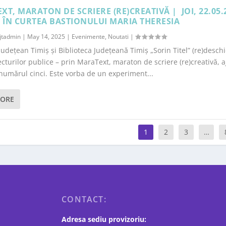
T, MARATON DE SCRIERE (RE)CREATIVĂ | JOI, 22.05.
, ÎN CURTEA BASTIONULUI MARIA THERESIA
jtadmin
|
May 14, 2025
|
Evenimente
,
Noutati
|
 Județean Timiș și Biblioteca Județeană Timiș „Sorin Titel” (re)desch
ecturilor publice – prin MaraText, maraton de scriere (re)creativă, a
 numărul cinci. Este vorba de un experiment...
MORE
1
2
3
…
CONTACT:
Adresa sediu provizoriu: