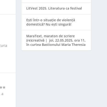
LitVest 2025. Literatura ca festival
Ești într-o situație de violență
domestică? Nu ești singură!
MaraText, maraton de scriere
(re)creativă | joi, 22.05.2025, ora 11,
în curtea Bastionului Maria Theresia
curia
, a