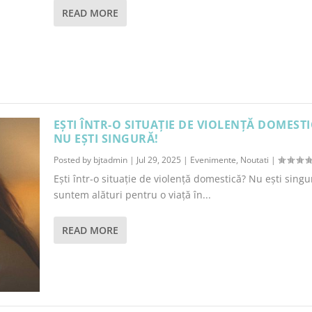
READ MORE
EȘTI ÎNTR-O SITUAȚIE DE VIOLENȚĂ DOMEST
NU EȘTI SINGURĂ!
Posted by
bjtadmin
|
Jul 29, 2025
|
Evenimente
,
Noutati
|
Ești într-o situație de violență domestică? Nu ești singur
suntem alături pentru o viață în...
READ MORE