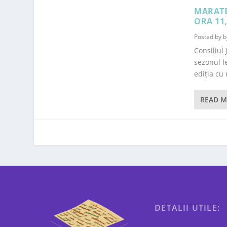
MARATEX
ORA 11
Posted by
b
Consiliul
sezonul l
ediția cu
READ 
DETALII UTILE: