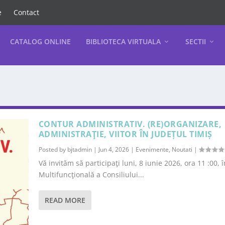
e
Contact
CATALOG ONLINE
BIBLIOTECA VIRTUALA
SECTII
CONTUR ADMINISTRATIV. (RE)ORGANIZARE,
ADMINISTRAŢIE, VIITOR ÎN JUDEȚUL TIMIȘ
Posted by
bjtadmin
|
Jun 4, 2026
|
Evenimente
,
Noutati
|
Vă invităm să participaţi luni, 8 iunie 2026, ora 11 :00, 
Multifuncţională a Consiliului...
READ MORE