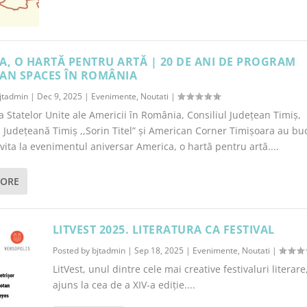
A, O HARTĂ PENTRU ARTĂ | 20 DE ANI DE PROGRAM
AN SPACES ÎN ROMÂNIA
jtadmin
|
Dec 9, 2025
|
Evenimente
,
Noutati
|
Statelor Unite ale Americii în România, Consiliul Județean Timiș,
a Județeană Timiș ,,Sorin Titel” și American Corner Timișoara au bu
nvita la evenimentul aniversar America, o hartă pentru artă....
MORE
LITVEST 2025. LITERATURA CA FESTIVAL
Posted by
bjtadmin
|
Sep 18, 2025
|
Evenimente
,
Noutati
|
LitVest, unul dintre cele mai creative festivaluri literare
ajuns la cea de a XIV-a ediție....