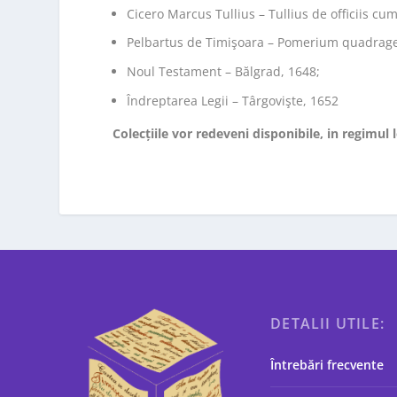
Cicero Marcus Tullius – Tullius de officiis c
Pelbartus de Timişoara – Pomerium quadrage
Noul Testament – Bălgrad, 1648;
Îndreptarea Legii – Târgovişte, 1652
Colecțiile vor redeveni disponibile, in regimul 
DETALII UTILE:
Întrebări frecvente