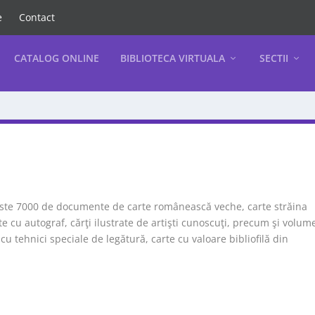
e
Contact
CATALOG ONLINE
BIBLIOTECA VIRTUALA
SECTII
 peste 7000 de documente de carte românească veche, carte străina
 cu autograf, cărţi ilustrate de artişti cunoscuţi, precum şi volum
u tehnici speciale de legătură, carte cu valoare bibliofilă din