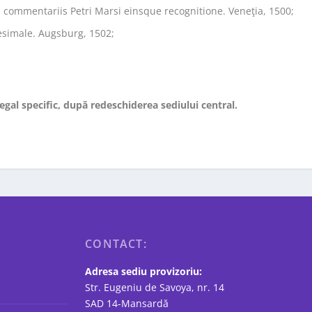
um commentariis Petri Marsi einsque recognitione. Veneţia, 1500;
simale. Augsburg, 1502;
legal specific, după redeschiderea sediului central.
CONTACT:
Adresa sediu provizoriu:
Str. Eugeniu de Savoya, nr. 14
SAD 14-Mansardă