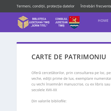
Termeni, condiții, protecția datelor
Întrebări frecvent
HOME
CARTE DE PATRIMONIU
Oferă cercetătorilor, prin consultarea pe loc,
veche, ediţii prime de lux, exemplare numerotate
cu vechi însemnări manuscrise, cu ex libris sau c
secolele XVII-XX
Din valorile bibliofile: