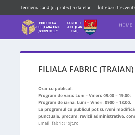
Termeni, condiții, protecția datelor
Întrebări frecvent
HOME
FILIALA FABRIC (TRAIAN)
Orar cu publicul:
Program de vară: Luni – Vineri: 09:00 – 19:00;
Program de iarnă: Luni – Vineri, 0900 – 18:00.
La programul cu publicul pot surveni modificări
punctuale, precum: revizii administrative, conce
Email: fabric@bjt.ro