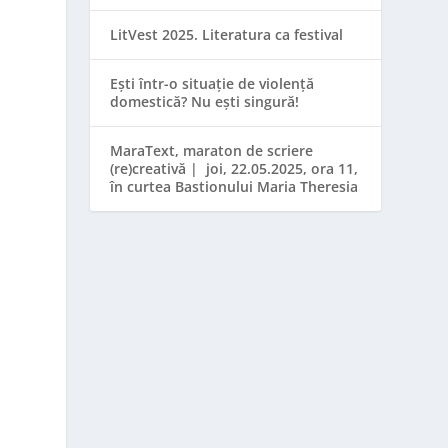
LitVest 2025. Literatura ca festival
Ești într-o situație de violență
domestică? Nu ești singură!
MaraText, maraton de scriere
(re)creativă | joi, 22.05.2025, ora 11,
în curtea Bastionului Maria Theresia