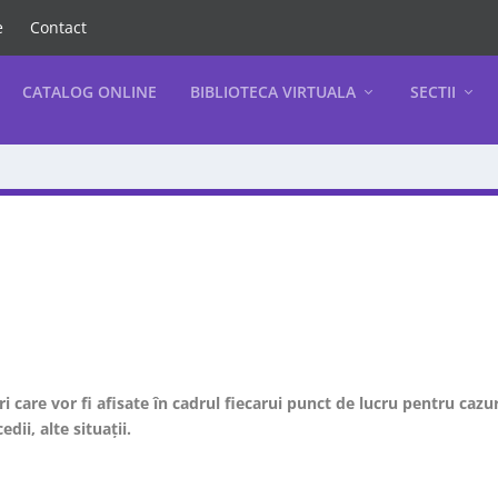
e
Contact
CATALOG ONLINE
BIBLIOTECA VIRTUALA
SECTII
 care vor fi afisate în cadrul fiecarui punct de lucru pentru cazur
dii, alte situații.