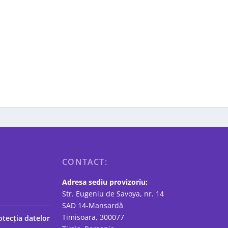
CONTACT:
Adresa sediu provizoriu:
Str. Eugeniu de Savoya, nr. 14
SAD 14-Mansardă
Timisoara, 300077
otecția datelor