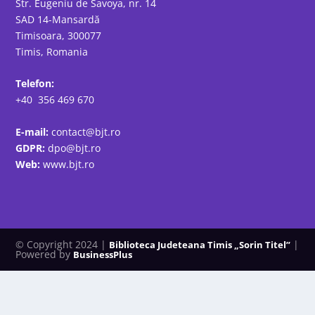
Str. Eugeniu de Savoya, nr. 14
SAD 14-Mansardă
Timisoara, 300077
Timis, Romania
Telefon:
+40 356 469 670
E-mail:
contact@bjt.ro
GDPR:
dpo@bjt.ro
Web:
www.bjt.ro
© Copyright 2024 |
|
Biblioteca Judeteana Timis „Sorin Titel”
Powered by
BusinessPlus