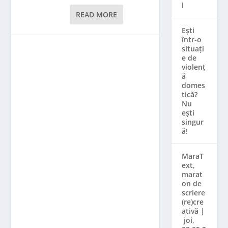
l
READ MORE
Ești
într-o
situați
e de
violenț
ă
domes
tică?
Nu
ești
singur
ă!
MaraT
ext,
marat
on de
scriere
(re)cre
ativă |
joi,