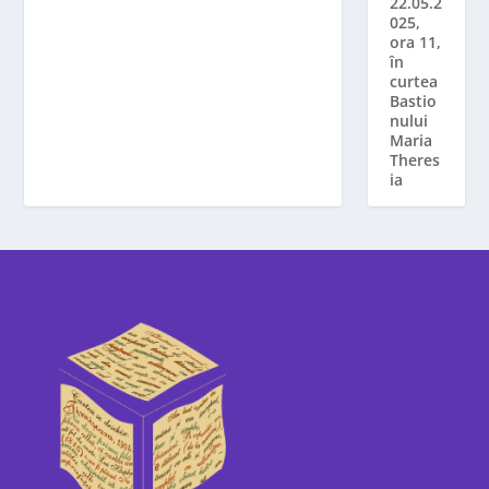
22.05.2
025,
ora 11,
în
curtea
Bastio
nului
Maria
Theres
ia