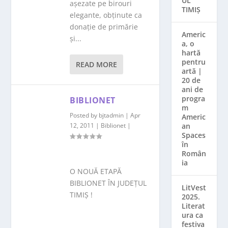
UL
așezate pe birouri
TIMIȘ
elegante, obținute ca
donație de primărie
Americ
și...
a, o
hartă
pentru
READ MORE
artă |
20 de
ani de
progra
BIBLIONET
m
Posted by
bjtadmin
|
Apr
Americ
12, 2011
|
Biblionet
|
an
Spaces
în
Român
ia
O NOUĂ ETAPĂ
BIBLIONET ÎN JUDEȚUL
LitVest
TIMIȘ !
2025.
Literat
ura ca
festiva