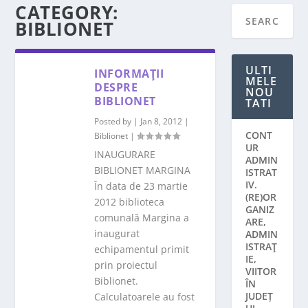
CATEGORY:
BIBLIONET
ULTI
INFORMAŢII
MELE
DESPRE
NOU
BIBLIONET
TATI
Posted by
|
Jan 8, 2012
|
CONT
Biblionet
|
UR
INAUGURARE
ADMIN
BIBLIONET MARGINA
ISTRAT
IV.
În data de 23 martie
(RE)OR
2012 biblioteca
GANIZ
comunală Margina a
ARE,
inaugurat
ADMIN
ISTRAŢ
echipamentul primit
IE,
prin proiectul
VIITOR
Biblionet.
ÎN
JUDEȚ
Calculatoarele au fost