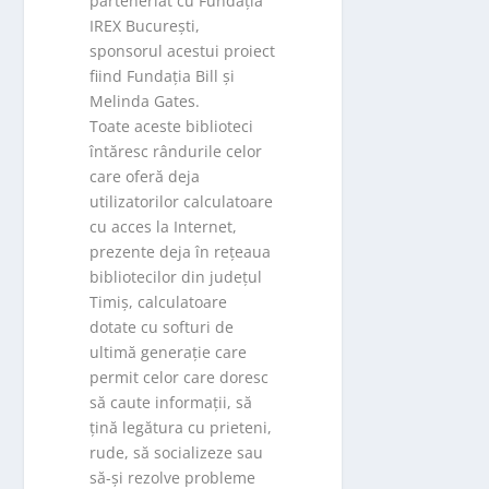
parteneriat cu Fundația
IREX București,
sponsorul acestui proiect
fiind Fundația Bill și
Melinda Gates.
Toate aceste biblioteci
întăresc rândurile celor
care oferă deja
utilizatorilor calculatoare
cu acces la Internet,
prezente deja în rețeaua
bibliotecilor din județul
Timiș, calculatoare
dotate cu softuri de
ultimă generație care
permit celor care doresc
să caute informații, să
țină legătura cu prieteni,
rude, să socializeze sau
să-și rezolve probleme