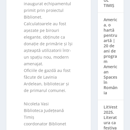
UL
inaugurat echipamentul
TIMIȘ
primit prin proiectul
Biblionet.
Americ
Calculatoarele au fost
a, o
hartă
așezate pe birouri
pentru
elegante, obținute ca
artă |
donație de primărie și își
20 de
așteaptă utilizatorii într-
ani de
progra
un spațiu nou, modern
m
amenajat.
Americ
Oficiile de gazdă au fost
an
Spaces
făcute de Lavinia
în
Ardelean, bibliotecar și
Român
de primarul comunei.
ia
Nicoleta Vasi
LitVest
Biblioteca Județeană
2025.
Timiș
Literat
ura ca
coordonator Biblionet
festiva