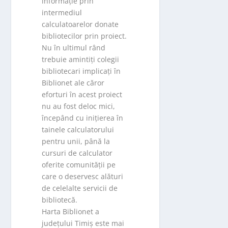
informație prin
intermediul
calculatoarelor donate
bibliotecilor prin proiect.
Nu în ultimul rând
trebuie amintiți colegii
bibliotecari implicați în
Biblionet ale căror
eforturi în acest proiect
nu au fost deloc mici,
începând cu inițierea în
tainele calculatorului
pentru unii, până la
cursuri de calculator
oferite comunității pe
care o deservesc alături
de celelalte servicii de
bibliotecă.
Harta Biblionet a
județului Timiș este mai