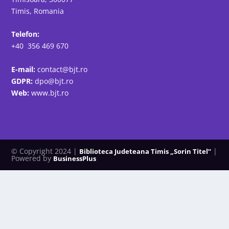
Timis, Romania
Telefon:
+40 356 469 670
E-mail:
contact@bjt.ro
GDPR:
dpo@bjt.ro
Web:
www.bjt.ro
© Copyright 2024 |
|
Biblioteca Judeteana Timis „Sorin Titel”
Powered by
BusinessPlus