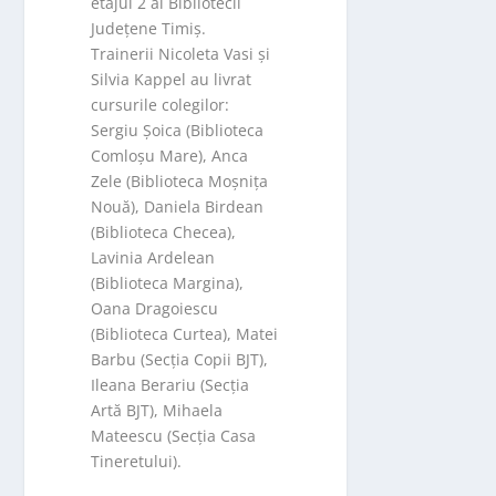
etajul 2 al Bibliotecii
Județene Timiș.
Trainerii Nicoleta Vasi și
Silvia Kappel au livrat
cursurile colegilor:
Sergiu Șoica (Biblioteca
Comloșu Mare), Anca
Zele (Biblioteca Moșnița
Nouă), Daniela Birdean
(Biblioteca Checea),
Lavinia Ardelean
(Biblioteca Margina),
Oana Dragoiescu
(Biblioteca Curtea), Matei
Barbu (Secția Copii BJT),
Ileana Berariu (Secția
Artă BJT), Mihaela
Mateescu (Secția Casa
Tineretului).