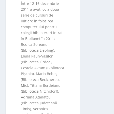
Între 12-16 decembrie
2011 a avut loc a doua
serie de cursuri de
inițiere în folosirea
computerului pentru
colegii bibliotecari intrați
în Biblionet în 2011:
Rodica Soreanu
(Biblioteca Liebling),
Elena Păun-Vasiloni
(Biblioteca Fîrdea),
Costela Avram (Biblioteca
Pișchia), Maria Bobeș
(Biblioteca Becicherecu
Mic), Titiana Bordeianu
(Biblioteca Nițchidorf),
Adriana Atanațcu
(Biblioteca Județeană
Timiș), Veronica