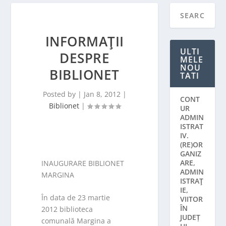
INFORMAŢII
ULTI
DESPRE
MELE
NOU
BIBLIONET
TATI
Posted by
|
Jan 8, 2012
|
CONT
Biblionet
|
UR
ADMIN
ISTRAT
IV.
(RE)OR
GANIZ
ARE,
INAUGURARE BIBLIONET
ADMIN
MARGINA
ISTRAŢ
IE,
În data de 23 martie
VIITOR
ÎN
2012 biblioteca
JUDEȚ
comunală Margina a