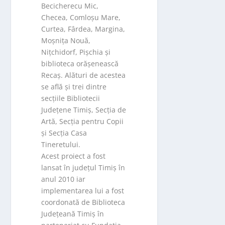
Becicherecu Mic,
Checea, Comloșu Mare,
Curtea, Fârdea, Margina,
Moșnița Nouă,
Nițchidorf, Pișchia și
biblioteca orășenească
Recaș. Alături de acestea
se află și trei dintre
secțiile Bibliotecii
Județene Timiș, Secția de
Artă, Secția pentru Copii
și Secția Casa
Tineretului.
Acest proiect a fost
lansat în județul Timiș în
anul 2010 iar
implementarea lui a fost
coordonată de Biblioteca
Județeană Timiș în