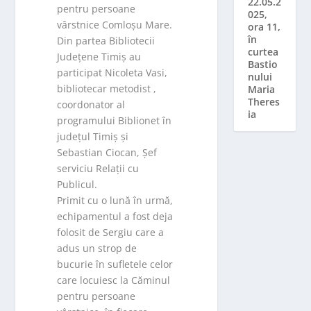
22.05.2
pentru persoane
025,
vârstnice Comloșu Mare.
ora 11,
în
Din partea Bibliotecii
curtea
Județene Timiș au
Bastio
participat Nicoleta Vasi,
nului
bibliotecar metodist ,
Maria
Theres
coordonator al
ia
programului Biblionet în
județul Timiș și
Sebastian Ciocan, Șef
serviciu Relații cu
Publicul.
Primit cu o lună în urmă,
echipamentul a fost deja
folosit de Sergiu care a
adus un strop de
bucurie în sufletele celor
care locuiesc la Căminul
pentru persoane