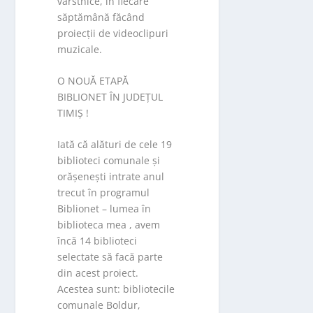
vârstnice, în fiecare
săptămână făcând
proiecții de videoclipuri
muzicale.
O NOUĂ ETAPĂ
BIBLIONET ÎN JUDEȚUL
TIMIȘ !
Iată că alături de cele 19
biblioteci comunale și
orășenești intrate anul
trecut în programul
Biblionet – lumea în
biblioteca mea , avem
încă 14 biblioteci
selectate să facă parte
din acest proiect.
Acestea sunt: bibliotecile
comunale Boldur,