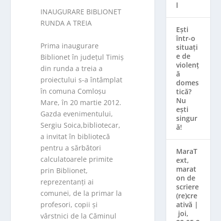
l
INAUGURARE BIBLIONET
RUNDA A TREIA
Ești
într-o
Prima inaugurare
situați
e de
Biblionet în județul Timiș
violenț
din runda a treia a
ă
proiectului s-a întâmplat
domes
în comuna Comloșu
tică?
Nu
Mare, în 20 martie 2012.
ești
Gazda evenimentului,
singur
Sergiu Soica,bibliotecar,
ă!
a invitat în bibliotecă
pentru a sărbători
MaraT
calculatoarele primite
ext,
marat
prin Biblionet,
on de
reprezentanți ai
scriere
comunei, de la primar la
(re)cre
profesori, copii și
ativă |
joi,
vârstnici de la Căminul