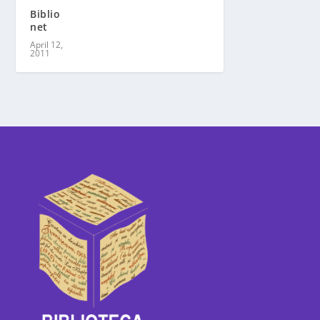
Biblio
net
April 12,
2011