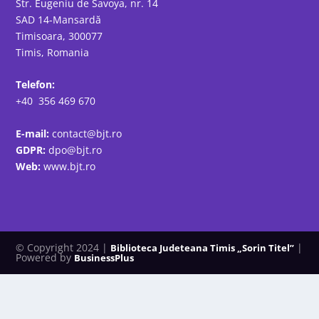
Str. Eugeniu de Savoya, nr. 14
SAD 14-Mansardă
Timisoara, 300077
Timis, Romania
Telefon:
+40 356 469 670
E-mail:
contact@bjt.ro
GDPR:
dpo@bjt.ro
Web:
www.bjt.ro
© Copyright 2024 |
|
Biblioteca Judeteana Timis „Sorin Titel”
Powered by
BusinessPlus