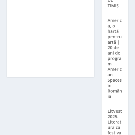
UL
TIMIȘ
Americ
a, o
hartă
pentru
artă |
20 de
ani de
progra
m
Americ
an
Spaces
în
Român
ia
LitVest
2025.
Literat
ura ca
festiva