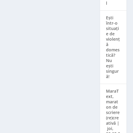
l
Ești
într-o
situați
e de
violenț
ă
domes
tică?
Nu
ești
singur
ă!
MaraT
ext,
marat
on de
scriere
(re)cre
ativă |
joi,