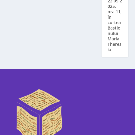
22.05.2
025,
ora 11,
în
curtea
Bastio
nului
Maria
Theres
ia