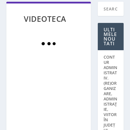
VIDEOTECA
ULTI
MELE
NOU
TATI
CONT
UR
ADMIN
ISTRAT
IV.
(RE)OR
GANIZ
ARE,
ADMIN
ISTRAŢ
IE,
VIITOR
ÎN
JUDEȚ