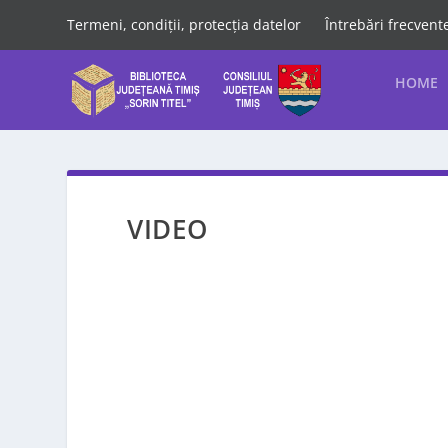
Termeni, condiții, protecția datelor
Întrebări frecvent
HOME
VIDEO