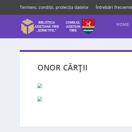
Termeni, condiții, protecția datelor
Întrebări frecvent
HOME
ONOR CĂRŢII