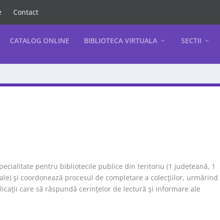
e
Contact
CATALOG ONLINE
BIBLIOTECA VIRTUALA
SECTII
ialitate pentru bibliotecile publice din teritoriu (1 judeteană, 1
ale) şi coordonează procesul de completare a colecţiilor, urmărind
licaţii care să răspundă cerinţelor de lectură şi informare ale