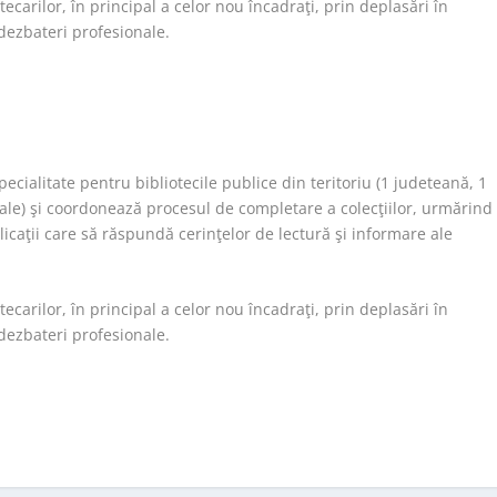
carilor, în principal a celor nou încadraţi, prin deplasări în
dezbateri profesionale.
ialitate pentru bibliotecile publice din teritoriu (1 judeteană, 1
ale) şi coordonează procesul de completare a colecţiilor, urmărind
licaţii care să răspundă cerinţelor de lectură şi informare ale
carilor, în principal a celor nou încadraţi, prin deplasări în
dezbateri profesionale.