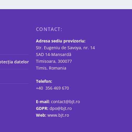
CONTACT:
Adresa sediu provizoriu:
Str. Eugeniu de Savoya, nr. 14
SAD 14-Mansardă
Timisoara, 300077
otecția datelor
Timis, Romania
Telefon:
+40 356 469 670
E-mail:
contact@bjt.ro
GDPR:
dpo@bjt.ro
Web:
www.bjt.ro