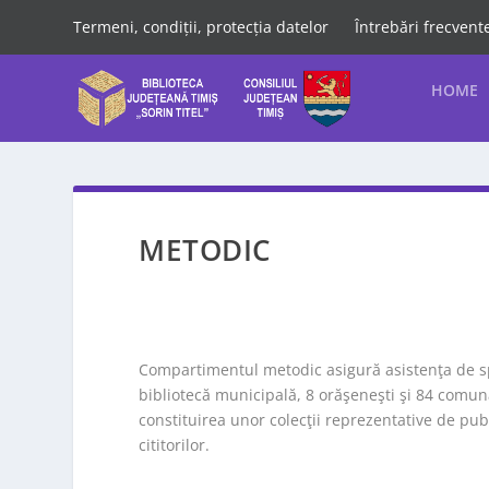
Termeni, condiții, protecția datelor
Întrebări frecvent
HOME
METODIC
Compartimentul metodic asigură asistenţa de spec
bibliotecă municipală, 8 orăşeneşti şi 84 comun
constituirea unor colecţii reprezentative de pub
cititorilor.