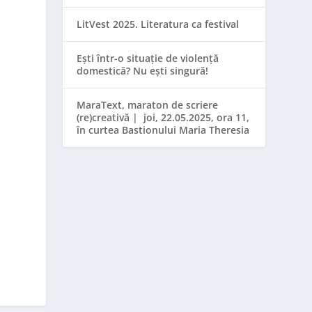
LitVest 2025. Literatura ca festival
Ești într-o situație de violență
domestică? Nu ești singură!
MaraText, maraton de scriere
(re)creativă | joi, 22.05.2025, ora 11,
în curtea Bastionului Maria Theresia