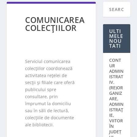
COMUNICAREA
COLECŢIILOR
ULTI
MELE
NOU
TATI
CONT
Serviciul comunicarea
UR
colecţiilor coordonează
ADMIN
activitatea reţelei de
ISTRAT
IV.
secţii şi filiale care oferă
(RE)OR
publicului spre
GANIZ
consultare, prin
ARE,
împrumut la domiciliu
ADMIN
ISTRAŢ
sau în săli de lectură,
IE,
colecţiile de documente
VIITOR
ale bibliotecii.
ÎN
JUDEȚ