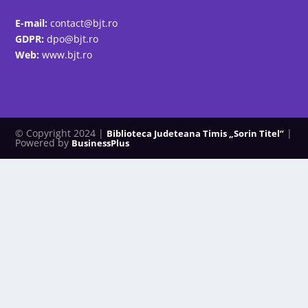
E-mail:
contact@bjt.ro
GDPR:
dpo@bjt.ro
Web:
www.bjt.ro
© Copyright 2024 |
|
Biblioteca Judeteana Timis „Sorin Titel”
Powered by
BusinessPlus