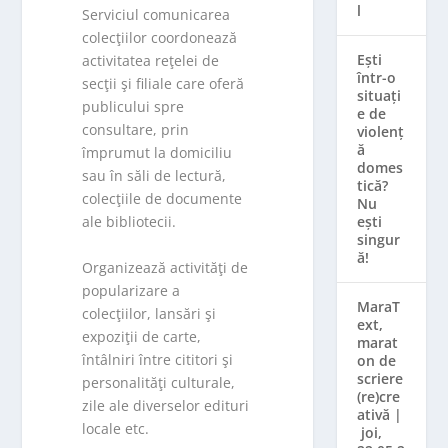
l
Serviciul comunicarea
colecţiilor coordonează
Ești
activitatea reţelei de
într-o
secţii şi filiale care oferă
situați
publicului spre
e de
consultare, prin
violenț
ă
împrumut la domiciliu
domes
sau în săli de lectură,
tică?
colecţiile de documente
Nu
ești
ale bibliotecii.
singur
ă!
Organizează activităţi de
popularizare a
MaraT
colecţiilor, lansări şi
ext,
expoziţii de carte,
marat
întâlniri între cititori şi
on de
scriere
personalităţi culturale,
(re)cre
zile ale diverselor edituri
ativă |
locale etc.
joi,