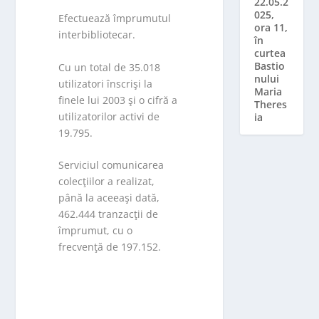
22.05.2
025,
Efectuează împrumutul
ora 11,
interbibliotecar.
în
curtea
Bastio
Cu un total de 35.018
nului
utilizatori înscrişi la
Maria
finele lui 2003 şi o cifră a
Theres
utilizatorilor activi de
ia
19.795.
Serviciul comunicarea
colecţiilor a realizat,
până la aceeaşi dată,
462.444 tranzacţii de
împrumut, cu o
frecvenţă de 197.152.